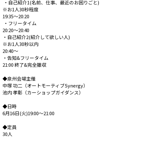
 ・自己紹介1(名前、仕事、最近のお困りごと)

※お1人30秒程度

19:35〜20:20

 ・フリータイム

20:20〜20:40 

・自己紹介2(紹介して欲しい人)

※お1人30秒以内 

20:40〜

・告知&フリータイム

21:00 終了&完全撤収

◆泉州会場主催

中塚 功二（オートモーティブSynergy）

池内 孝彰（カーショップガイダンス）

◆日時

6月16日(火)19:00〜21:00

◆定員

30人
